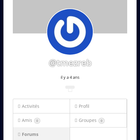
@tmezreb
il y a 4 ans
Activités
Profil
Amis
Groupes
0
0
Forums