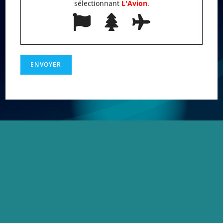
sélectionnant
L'Avion
.